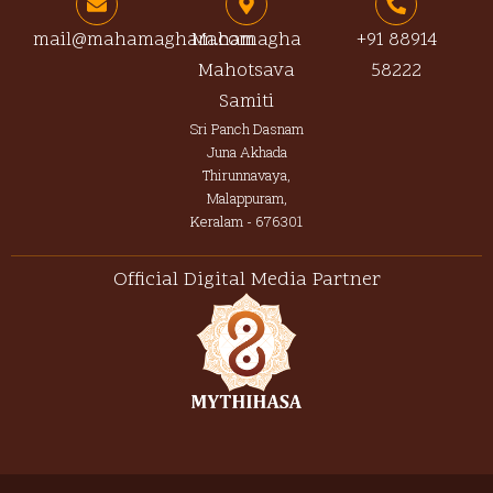
o
g
b
a
o
r
e
p
mail@mahamagham.com
Mahamagha
+91 88914
k
a
p
Mahotsava
58222
-
m
f
Samiti
Sri Panch Dasnam
Juna Akhada
Thirunnavaya,
Malappuram,
Keralam - 676301
Official Digital Media Partner