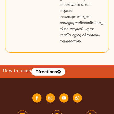
കാശിയിൽ ഗംഗാ
ആരതി
നടത്തുന്നവരുടെ
നേതൃത്വത്തിലായിരിക്കും
നിളാ ആരതി എന്ന
ശബ്ദ ദൃശ്യ വിസ്മയം
നടക്കുന്നത്.
How to reach
Directions
F
I
Y
W
a
n
o
h
c
s
u
a
e
t
t
t
b
a
u
s