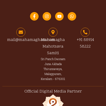
F
I
Y
W
a
n
o
h
c
s
u
a
e
t
t
t
b
a
u
s
o
g
b
a
o
r
e
p
mail@mahamagham.com
Mahamagha
+91 88914
k
a
p
Mahotsava
58222
-
m
f
Samiti
Sri Panch Dasnam
Juna Akhada
Thirunnavaya,
Malappuram,
Keralam - 676301
Official Digital Media Partner