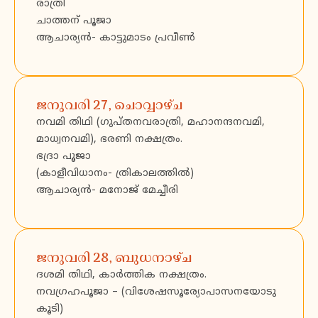
രാത്രി
ചാത്തന് പൂജാ
ആചാര്യൻ- കാട്ടുമാടം പ്രവീൺ
ജനുവരി 27, ചൊവ്വാഴ്ച
നവമി തിഥി (ഗുപ്തനവരാത്രി, മഹാനന്ദനവമി,
മാധ്വനവമി), ഭരണി നക്ഷത്രം.
ഭദ്രാ പൂജാ
(കാളീവിധാനം- ത്രികാലത്തിൽ)
ആചാര്യൻ- മനോജ് മേച്ചീരി
ജനുവരി 28, ബുധനാഴ്ച
ദശമി തിഥി, കാർത്തിക നക്ഷത്രം.
നവഗ്രഹപൂജാ – (വിശേഷസൂര്യോപാസനയോടു
കൂടി)