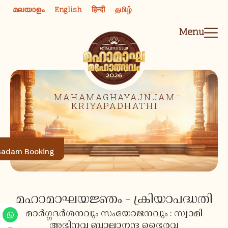
Skip
മലയാളം
English
हिन्दी
தமிழ்
to
content
Menu
MAHAMAGHAYAJNJAM
KRIYAPADHATHI
sadam Booking
മഹാമാഘയജ്ഞം - ക്രിയാപദ്ധതി
Whatsapp
Phone-
മാർഗ്ഗദർശനവും സംയോജനവും : സ്വാമി
alt
അഭിനവ ബാലാനന്ദ ഭൈരവ