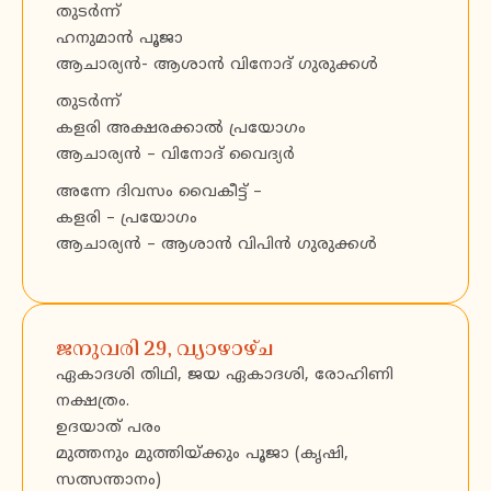
തുടർന്ന്
ഹനുമാൻ പൂജാ
ആചാര്യൻ- ആശാൻ വിനോദ് ഗുരുക്കൾ
തുടർന്ന്
കളരി അക്ഷരക്കാൽ പ്രയോഗം
ആചാര്യൻ – വിനോദ് വൈദ്യർ
അന്നേ ദിവസം വൈകീട്ട് –
കളരി – പ്രയോഗം
ആചാര്യൻ – ആശാൻ വിപിൻ ഗുരുക്കൾ
ജനുവരി 29, വ്യാഴാഴ്ച
ഏകാദശി തിഥി, ജയ ഏകാദശി, രോഹിണി
നക്ഷത്രം.
ഉദയാത് പരം
മുത്തനും മുത്തിയ്ക്കും പൂജാ (കൃഷി,
സത്സന്താനം)