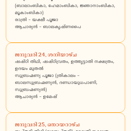
(ബാലാംബികാ, ഹേമാംബികാ, ജ്ഞാനാംബികാ,
മൂകാംബികാ)
രാത്രി – യക്ഷീ പൂജാ
ആചാര്യൻ – ബാലകൃഷ്ണപൈ
ജനുവരി 24, ശനിയാഴ്ച
ഷഷ്ഠി തിഥി, ഷഷ്ഠിവ്രതം, ഉത്തൃട്ടാതി നക്ഷത്രം,
ഉദയം മുതൽ
സുബ്രഹ്മണ്യ പൂജാ (ത്രികാലം –
ബാലസുബ്രഹ്മണ്യൻ, ദണ്ഡായുധപാണി,
സുബ്രഹ്മണ്യൻ)
ആചാര്യൻ – ഉമേഷ്
ജനുവരി 25, ഞായറാഴ്ച