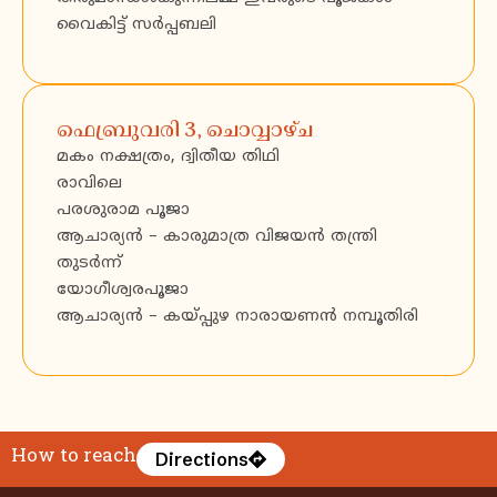
വൈകിട്ട് സർപ്പബലി
ഫെബ്രുവരി 3, ചൊവ്വാഴ്ച
മകം നക്ഷത്രം, ദ്വിതീയ തിഥി
രാവിലെ
പരശുരാമ പൂജാ
ആചാര്യൻ – കാരുമാത്ര വിജയൻ തന്ത്രി
തുടർന്ന്
യോഗീശ്വരപൂജാ
ആചാര്യൻ – കയ്പ്പുഴ നാരായണൻ നമ്പൂതിരി
How to reach
Directions