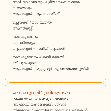
ദേവീ ഭാഗവതവും ലളിതാസഹസ്രനാമ
യജ്ഞവും
ആചാര്യൻ – പ്രൊ. ഹരീഷ്
ഉച്ഛയ്ക്ക് 12.30 മുതൽ
ആണ്ടിയൂട്ട്
വൈകുന്നേരം
കാവടിയാട്ടം
ആചാര്യൻ – സന്ദീപ് ആചാരി
വൈകുന്നേരം 4 മണി മുതൽ
ശ്രീചക്രപൂജാ
ആചാര്യൻ – മുല്ലപ്പള്ളി കൃഷ്ണൻനമ്പൂതിരി
ഫെബ്രുവരി 2, തിങ്കളാഴ്ച
പ്രഥമ തിഥി, ആയില്യം നക്ഷത്രം,
ബ്രഹ്മാവ്, മഹാലക്ഷ്മി, ശിവൻ,
തിരുമാന്ധാംകുന്നിലമ്മ ഇവരുടെ പൂജകൾ