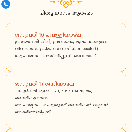
പിതൃയാനം ആരംഭം
ജനുവരി 16 വെള്ളിയാഴ്ച
ത്രയോദശി തിഥി, പ്രദോഷം, മൂലം നക്ഷത്രം.
വീരസാധന ക്രിയാ (അഞ്ച് കാലത്തിൽ)
ആചാര്യൻ – അയിനിപ്പുള്ളി വൈശാഖ്
ജനുവരി 17 ശനിയാഴ്ച
ചതുർദശി, മൂലം – പൂരാടം നക്ഷത്രം,
വൈദികശ്രാദ്ധം
ആചാര്യൻ – ചെറുമുക്ക് വൈദികൻ വല്ലഭൻ
അക്കിത്തിരിപ്പാട്