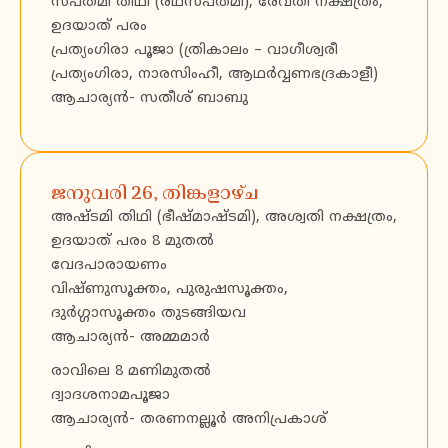
സപ്തമി തിഥി (രഥസപ്തമി), രേവതി നക്ഷത്രം,
ഉദയാത് പരം
പ്രത്യംഗിരാ പൂജാ (ത്രികാലം – വാഗീശ്വരീ
പ്രത്യംഗിരാ, നാരസിംഹീ, ആഥർവ്വണഭദ്രകാളീ)
ആചാര്യൻ- സതീശ് ബാബു
ജനുവരി 26, തിങ്കളാഴ്ച
അഷ്ടമി തിഥി (ഭീഷ്മാഷ്ടമി), അശ്വതി നക്ഷത്രം,
ഉദയാത് പരം 8 മുതൽ
വേദപാരായണം
വിഷ്ണുസൂക്തം, പുരുഷസൂക്തം,
ദുർഗ്ഗാസൂക്തം തുടങ്ങിയവ
ആചാര്യൻ- അമ്മമാർ
രാവിലെ 8 മണിമുതൽ
ദ്വാദശനാമപൂജാ
ആചാര്യൻ- തരണനല്ലൂർ അനിപ്രകാശ്