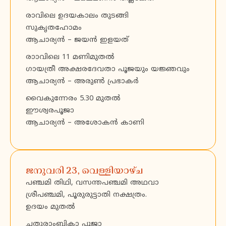
രാവിലെ ഉദയകാലം തുടങ്ങി
സുകൃതഹോമം
ആചാര്യൻ – ജയൻ ഇളയത്
രാാവിലെ 11 മണിമുതൽ
ഗായത്രീ അക്ഷരദേവതാ പൂജയും യജ്ഞവും
ആചാര്യൻ – അരുൺ പ്രഭാകർ
വൈകുന്നേരം 5.30 മുതൽ
ഈശ്വരപൂജാ
ആചാര്യൻ – അശോകൻ കാണി
ജനുവരി 23, വെള്ളിയാഴ്ച
പഞ്ചമി തിഥി, വസന്തപഞ്ചമി അഥവാ
ശ്രീപഞ്ചമി, പൂരുരുട്ടാതി നക്ഷത്രം.
ഉദയം മുതൽ
ചതുരാംബികാ പൂജാ