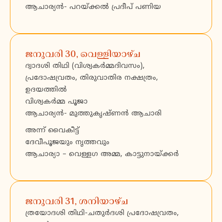
ആചാര്യൻ- പറയ്ക്കൽ പ്രദീപ് പണിയ
ജനുവരി 30, വെള്ളിയാഴ്ച
ദ്വാദശി തിഥി (വിശ്വകർമ്മദിവസം),
പ്രദോഷവ്രതം, തിരുവാതിര നക്ഷത്രം,
ഉദയത്തിൽ
വിശ്വകർമ്മ പൂജാ
ആചാര്യൻ- മുത്തുകൃഷ്ണൻ ആചാരി
അന്ന് വൈകീട്ട്
ദേവീപൂജയും നൃത്തവും
ആചാര്യാ – വെള്ളഗ അമ്മ, കാട്ടുനായ്ക്കർ
ജനുവരി 31, ശനിയാഴ്ച
ത്രയോദശി തിഥി-ചതുർദശി പ്രദോഷവ്രതം,