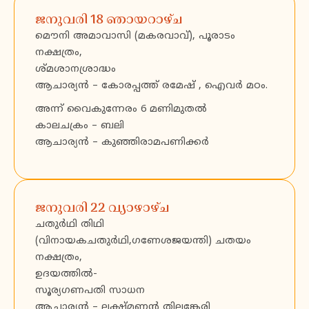
ജനുവരി 18 ഞായറാഴ്ച
മൌനി അമാവാസി (മകരവാവ്), പൂരാടം
നക്ഷത്രം,
ശ്മശാനശ്രാദ്ധം
ആചാര്യൻ – കോരപ്പത്ത് രമേഷ് , ഐവർ മഠം.
അന്ന് വൈകുന്നേരം 6 മണിമുതൽ
കാലചക്രം – ബലി
ആചാര്യൻ – കുഞ്ഞിരാമപണിക്കർ
ജനുവരി 22 വ്യാഴാഴ്ച
ചതുർഥി തിഥി
(വിനായകചതുർഥി,ഗണേശജയന്തി) ചതയം
നക്ഷത്രം,
ഉദയത്തിൽ-
സൂര്യഗണപതി സാധന
ആചാര്യൻ – ലക്ഷ്മണൻ തില്ലങ്കേരി